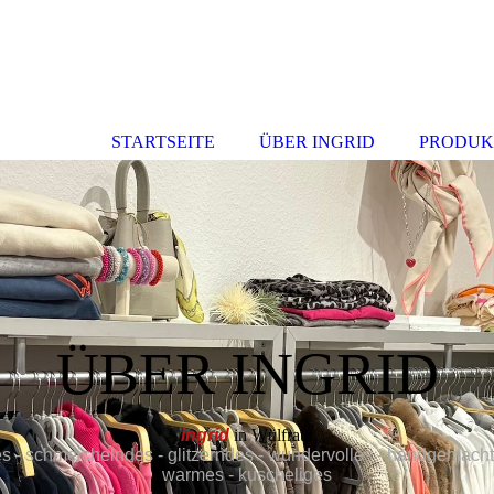
STARTSEITE
ÜBER INGRID
PRODUK
ÜBER INGRID
ingrid
in Wülfrath
 - schmeichelndes -
glitzerndes
- wundervolles - handgemachte
warmes - kuscheliges