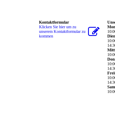
Kontaktformular
Unse
Klicken Sie hier um zu
Mon
unserem Kon­takt­for­mu­lar zu
10
:
0
kommen
Dien
10
:
0
14
:
3
Mit
10
:
0
Don
10
:
0
14
:
3
Frei
10
:
0
14
:
3
Sam
10
:
0