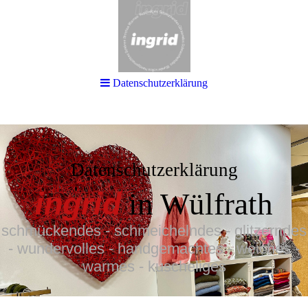
Datenschutzerklärung
Datenschutzerklärung
ingrid
in Wülfrath
schmückendes - schmeichelndes -
glitzerndes
- wundervolles - handgemachtes - weiches -
warmes - kuscheliges